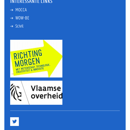
INTERESSANTE LINKS
MOCCA
WOW-BE
Scivil
T
w
i